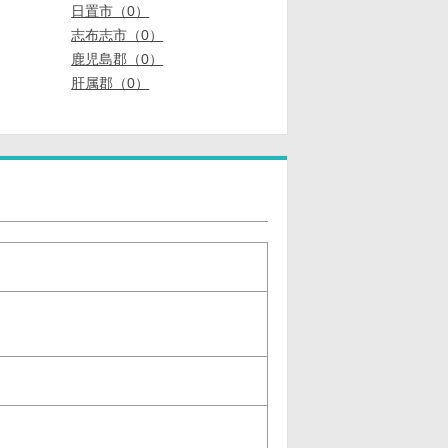
日置市（0）
志布志市（0）
鹿児島郡（0）
肝属郡（0）