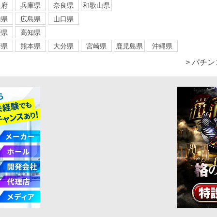
阪府
兵庫県
奈良県
和歌山県
山県
広島県
山口県
媛県
高知県
崎県
熊本県
大分県
宮崎県
鹿児島県
沖縄県
> パチ