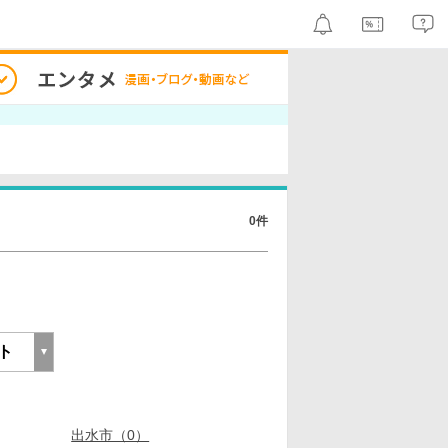
0件
出水市（0）