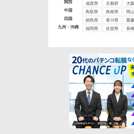
関西
滋賀県
京都府
大
中国
鳥取県
島根県
岡
四国
徳島県
香川県
愛
九州・沖縄
福岡県
佐賀県
長