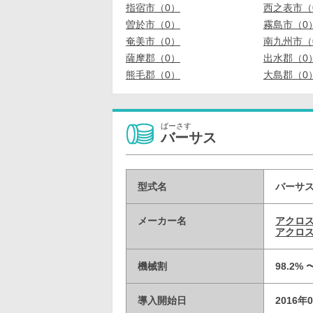
指宿市（0）
西之表市（
曽於市（0）
霧島市（0
奄美市（0）
南九州市（
薩摩郡（0）
出水郡（0
熊毛郡（0）
大島郡（0
ばーさす
バーサス
型式名
バーサス
メーカー名
アクロ
アクロス
機械割
98.2%
導入開始日
2016年