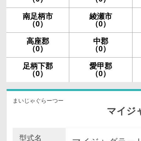
南足柄市
綾瀬市
（0）
（0）
高座郡
中郡
（0）
（0）
足柄下郡
愛甲郡
（0）
（0）
まいじゃぐらーつー
マイジャグ
型式名