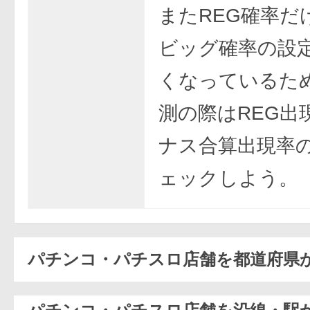
またREG確率だ
ビッグ確率の設
くなっているた
測の際はREG出
ナス合算出現率
ェックしよう。
パチンコ・パチスロ店舗を都道府県