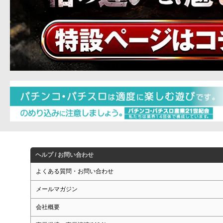
ヘルプ / お問い合わせ
よくある質問・お問い合わせ
メールマガジン
会社概要