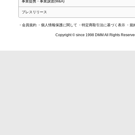
事業提携・事業譲渡(M&A)
プレスリリース
・会員規約
・個人情報保護に関して
・特定商取引法に基づく表示
・規
Copyright © since 1998 DMM All Rights Reserve