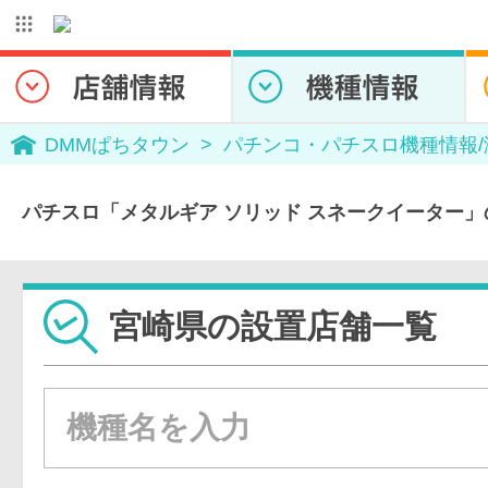
DMMぱちタウン
パチンコ・パチスロ機種情報
パチスロ「メタルギア ソリッド スネークイーター
宮崎県の設置店舗一覧