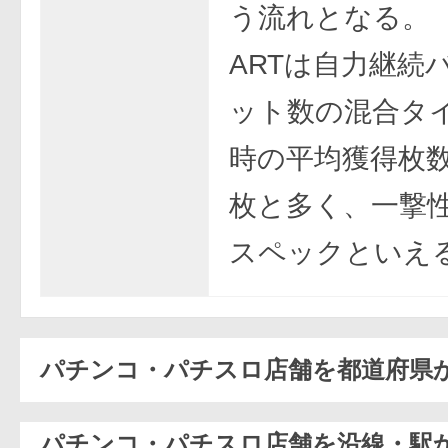
う流れとなる。
ARTは自力継続
ット数の混合タ
時の平均獲得枚数
枚と多く、一撃
スペックといえ
パチンコ・パチスロ店舗を都道府県
パチンコ・パチスロ店舗を沿線・駅