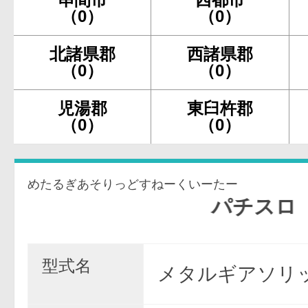
（0）
（0）
北諸県郡
西諸県郡
（0）
（0）
児湯郡
東臼杵郡
（0）
（0）
めたるぎあそりっどすねーくいーたー
パチスロ「メタル
型式名
メタルギアソリッ