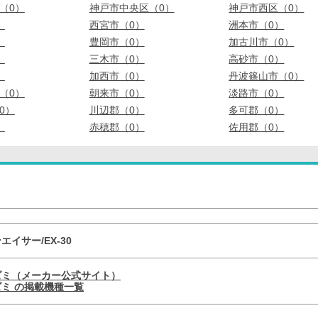
（0）
神戸市中央区（0）
神戸市西区（0）
）
西宮市（0）
洲本市（0）
）
豊岡市（0）
加古川市（0）
）
三木市（0）
高砂市（0）
）
加西市（0）
丹波篠山市（0）
（0）
朝来市（0）
淡路市（0）
0）
川辺郡（0）
多可郡（0）
）
赤穂郡（0）
佐用郡（0）
エイサー/EX-30
ズミ（メーカー公式サイト）
ミ の掲載機種一覧