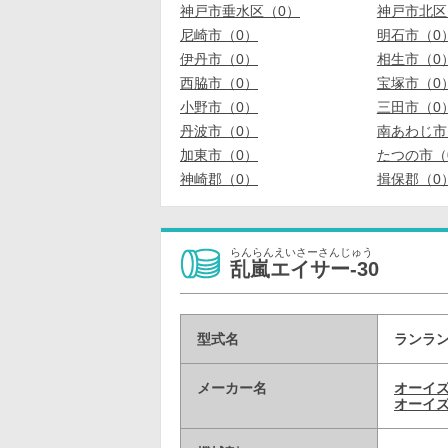
神戸市垂水区（0）
神戸市北区
尼崎市（0）
明石市（0
伊丹市（0）
相生市（0
西脇市（0）
宝塚市（0
小野市（0）
三田市（0
丹波市（0）
南あわじ市
加東市（0）
たつの市（
神崎郡（0）
揖保郡（0
らんらんえいさーさんじゅう
乱嵐エイサー-30
型式名
ランラン
メーカー名
オーイ
オーイズ