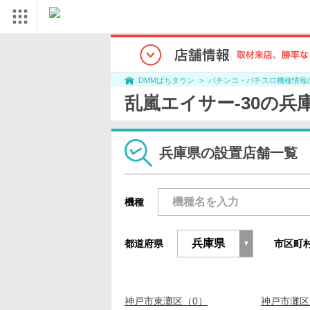
パチンコ・パチスロ機種情報
DMMぱちタウン
乱嵐エイサー-30の兵
兵庫県の設置店舗一覧
機種
都道府県
市区町
神戸市東灘区（0）
神戸市灘区