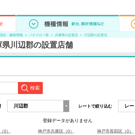
/演出・解析情報
パチスロ一覧
兵庫県の設置店
川辺郡の設置店
庫県川辺郡の設置店舗
検索
村
レートで絞り込む
登録データがありません
（0）
神戸市兵庫区（0）
神戸市長田区（0）