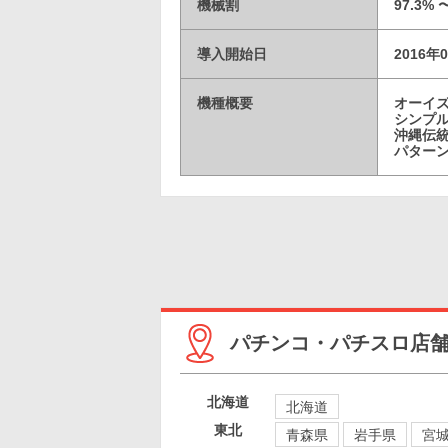
機械割
97.3% 
導入開始日
2016年
機種概要
オーイ
シンプル
沖縄伝
パター
パチンコ・パチスロ店
北海道
北海道
東北
青森県
岩手県
宮