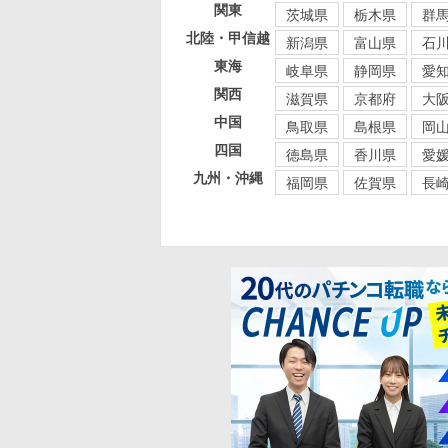
関東
茨城県
栃木県
群
北陸・甲信越
新潟県
富山県
石
東海
岐阜県
静岡県
愛
関西
滋賀県
京都府
大
中国
鳥取県
島根県
岡
四国
徳島県
香川県
愛
九州・沖縄
福岡県
佐賀県
長