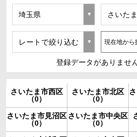
現在地から
登録データがありませ
さいたま市西区
さいたま市北区
さ
（0）
（0）
さいたま市見沼区
さいたま市中央区
（0）
（0）