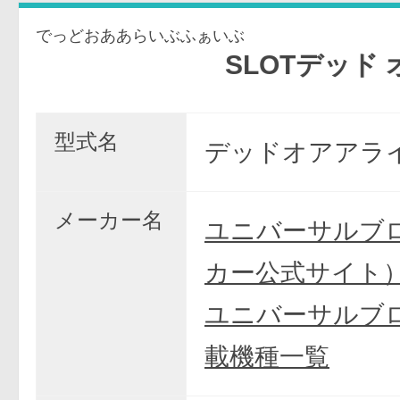
でっどおああらいぶふぁいぶ
SLOTデッド オア 
型式名
デッドオアアライ
メーカー名
ユニバーサルブ
カー公式サイト
ユニバーサルブロ
載機種一覧