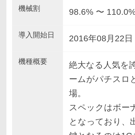
機械割
98.6% 〜 110.0
導入開始日
2016年08月22
機種概要
絶大なる人気を
ームがパチスロ
場。
スペックはボーナ
となっており、