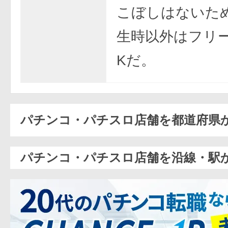
こぼしはないた
生時以外はフリ
Kだ。
パチンコ・パチスロ店舗を都道府県
パチンコ・パチスロ店舗を沿線・駅