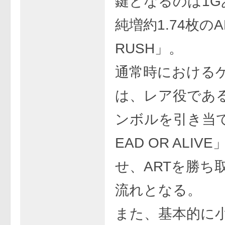
鍵となるのは1G
純増約1.74枚の
RUSH」。
通常時における
は、レア役であ
ンボルを引き当て
EAD OR ALIV
せ、ARTを勝ち
流れとなる。
また、基本的に