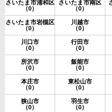
さいたま市浦和区
さいたま市南区
（0）
（0）
さいたま市岩槻区
川越市
（0）
（0）
川口市
行田市
（0）
（0）
所沢市
飯能市
（0）
（0）
本庄市
東松山市
（0）
（0）
狭山市
羽生市
（0）
（0）