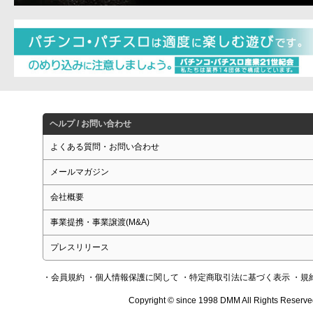
ヘルプ / お問い合わせ
よくある質問・お問い合わせ
メールマガジン
会社概要
事業提携・事業譲渡(M&A)
プレスリリース
・会員規約
・個人情報保護に関して
・特定商取引法に基づく表示
・規
Copyright © since 1998 DMM All Rights Reserve