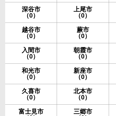
深谷市
上尾市
（0）
（0）
越谷市
蕨市
（0）
（0）
入間市
朝霞市
（0）
（0）
和光市
新座市
（0）
（0）
久喜市
北本市
（0）
（0）
富士見市
三郷市