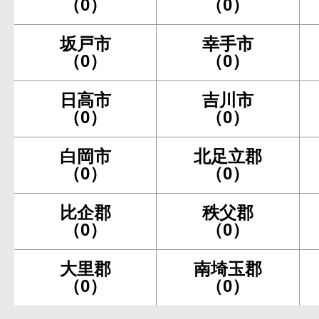
（0）
（0）
坂戸市
幸手市
（0）
（0）
日高市
吉川市
（0）
（0）
白岡市
北足立郡
（0）
（0）
比企郡
秩父郡
（0）
（0）
大里郡
南埼玉郡
（0）
（0）