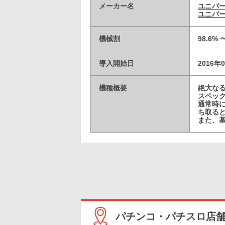
メーカー名
ユニバ
ユニバー
機械割
98.6% 
導入開始日
2016年
機種概要
絶大な
スペック
通常時に
ち取る
また、
パチンコ・パチスロ店