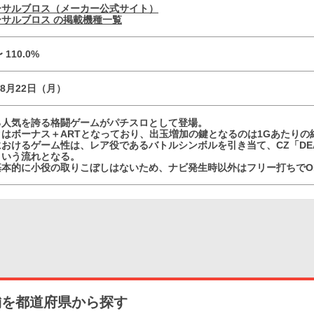
ーサルブロス（メーカー公式サイト）
サルブロス の掲載機種一覧
〜 110.0%
08月22日（月）
る人気を誇る格闘ゲームがパチスロとして登場。
はボーナス＋ARTとなっており、出玉増加の鍵となるのは1Gあたりの純増
おけるゲーム性は、レア役であるバトルシンボルを引き当て、CZ「DEAD 
という流れとなる。
基本的に小役の取りこぼしはないため、ナビ発生時以外はフリー打ちでO
舗を都道府県から探す