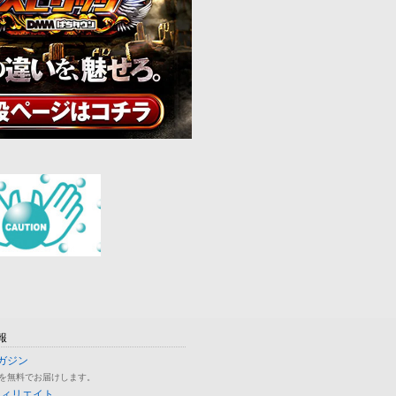
報
ガジン
を無料でお届けします。
フィリエイト