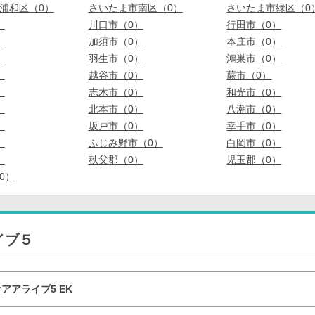
浦和区（0）
さいたま市南区（0）
さいたま市緑区（0
）
川口市（0）
行田市（0）
）
加須市（0）
本庄市（0）
）
羽生市（0）
鴻巣市（0）
）
越谷市（0）
蕨市（0）
）
志木市（0）
和光市（0）
）
北本市（0）
八潮市（0）
）
坂戸市（0）
幸手市（0）
）
ふじみ野市（0）
白岡市（0）
）
秩父郡（0）
児玉郡（0）
0）
イブ５
アアライブ5 EK