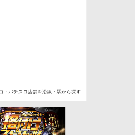
ンコ・パチスロ店舗を沿線・駅から探す