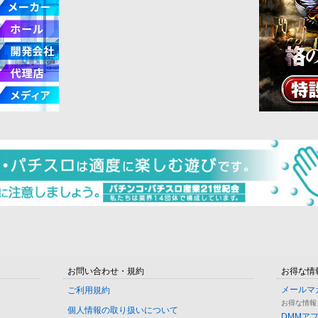
お問い合わせ・規約
お得な情
メールマ
ご利用規約
お得な情報
個人情報の取り扱いについて
DMMア