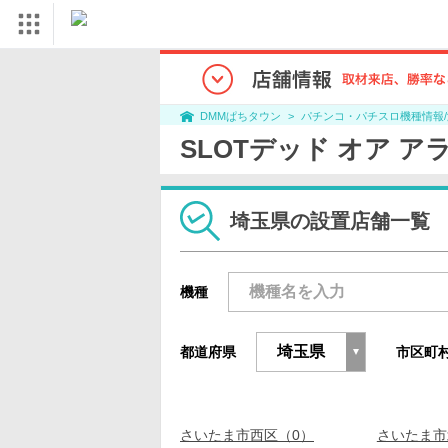
パチンコ・パチスロ機種情報
DMMぱちタウン
SLOTデッド オア 
埼玉県の設置店舗一覧
機種
都道府県
市区町
さいたま市西区（0）
さいたま市