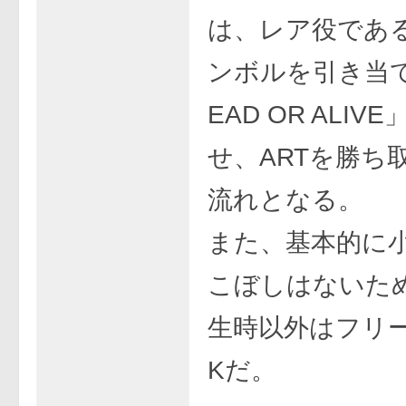
は、レア役であ
ンボルを引き当て
EAD OR ALIV
せ、ARTを勝ち
流れとなる。
また、基本的に
こぼしはないた
生時以外はフリ
Kだ。