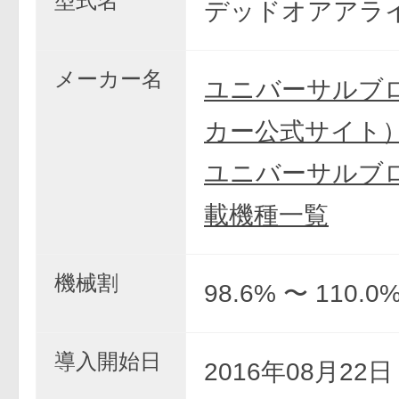
型式名
デッドオアアライ
メーカー名
ユニバーサルブ
カー公式サイト
ユニバーサルブロ
載機種一覧
機械割
98.6% 〜 110.0
導入開始日
2016年08月22