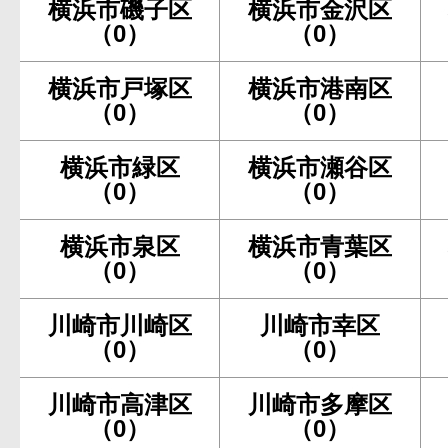
横浜市磯子区
横浜市金沢区
（0）
（0）
横浜市戸塚区
横浜市港南区
（0）
（0）
横浜市緑区
横浜市瀬谷区
（0）
（0）
横浜市泉区
横浜市青葉区
（0）
（0）
川崎市川崎区
川崎市幸区
（0）
（0）
川崎市高津区
川崎市多摩区
（0）
（0）