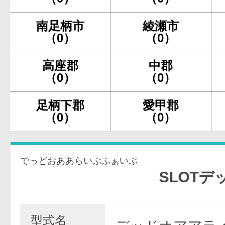
南足柄市
綾瀬市
（0）
（0）
高座郡
中郡
（0）
（0）
足柄下郡
愛甲郡
（0）
（0）
でっどおああらいぶふぁいぶ
SLOTデッド 
型式名