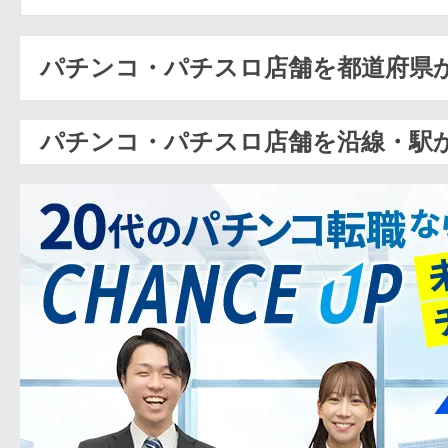
パチンコ・パチスロ店舗を都道府県
パチンコ・パチスロ店舗を沿線・駅