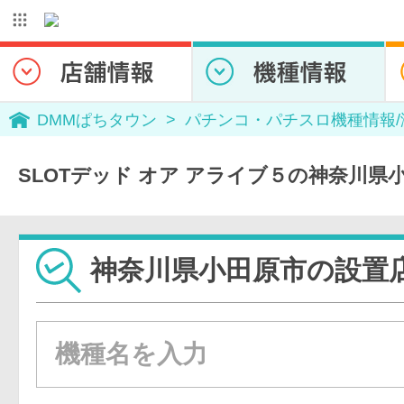
DMMぱちタウン
パチンコ・パチスロ機種情報
SLOTデッド オア アライブ５の神奈川県
神奈川県小田原市の設置