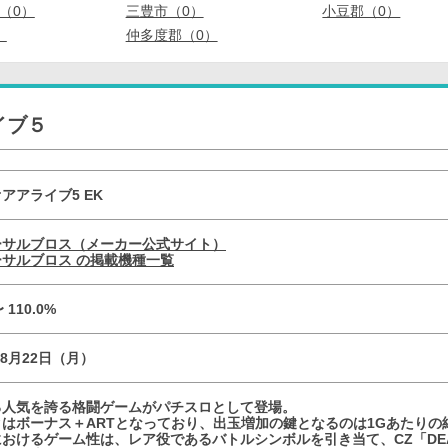
（0）
三豊市（0）
小豆郡（0）
）
仲多度郡（0）
イブ５
アアライブ5 EK
ーサルブロス（メーカー公式サイト）
サルブロス の掲載機種一覧
〜 110.0%
08月22日（月）
る人気を誇る格闘ゲームがパチスロとして登場。
はボーナス＋ARTとなっており、出玉増加の鍵となるのは1Gあたりの純増
おけるゲーム性は、レア役であるバトルシンボルを引き当て、CZ「DEAD 