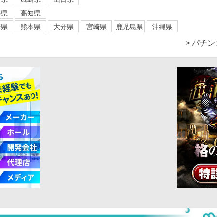
媛県
高知県
崎県
熊本県
大分県
宮崎県
鹿児島県
沖縄県
> パチ