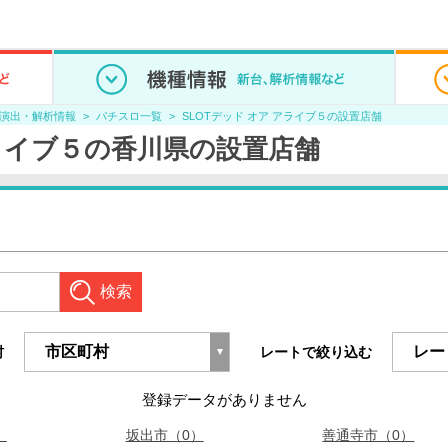
/演出・解析情報
パチスロ一覧
SLOTデッド オア アライブ５の設置店舗
アライブ５の香川県の設置店舗
検索
村
レートで絞り込む
登録データがありません
）
坂出市（0）
善通寺市（0）