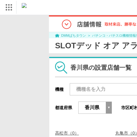
パチンコ・パチスロ機種情報
DMMぱちタウン
SLOTデッド オア 
香川県の設置店舗一覧
機種
都道府県
市区町
高松市（0）
丸亀市（0