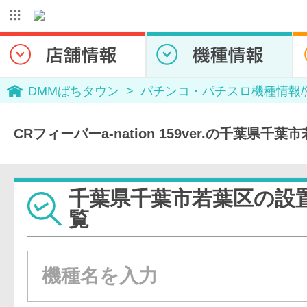
DMMぱちタウン
パチンコ・パチスロ機種情報
CRフィーバーa-nation 159ver.の千葉県千
千葉県千葉市若葉区の設
覧