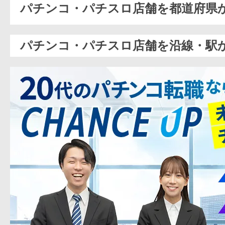
パチンコ・パチスロ店舗を都道府県
パチンコ・パチスロ店舗を沿線・駅