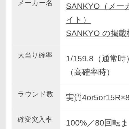
メーカー名
SANKYO（メ
イト）
SANKYO の掲
大当り確率
1/159.8（通常時）
（高確率時）
ラウンド数
実質4or5or15R
確変突入率
100%／80回転