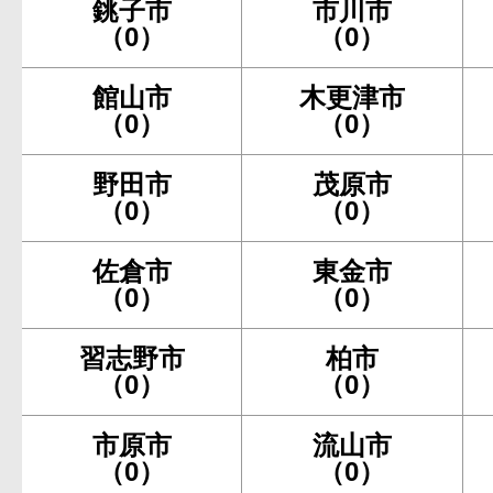
銚子市
市川市
（0）
（0）
館山市
木更津市
（0）
（0）
野田市
茂原市
（0）
（0）
佐倉市
東金市
（0）
（0）
習志野市
柏市
（0）
（0）
市原市
流山市
（0）
（0）