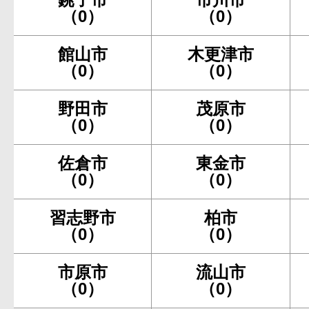
（0）
（0）
館山市
木更津市
（0）
（0）
野田市
茂原市
（0）
（0）
佐倉市
東金市
（0）
（0）
習志野市
柏市
（0）
（0）
市原市
流山市
（0）
（0）