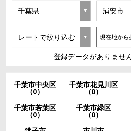
現在地から
登録データがありませ
千葉市中央区
千葉市花見川区
（0）
（0）
千葉市若葉区
千葉市緑区
（0）
（0）
銚子市
市川市