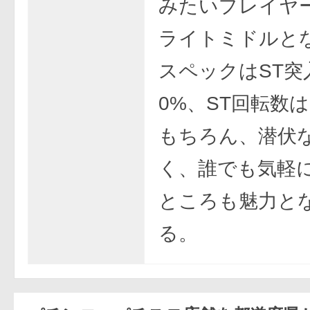
みたいプレイヤ
ライトミドルと
スペックはST突
0%、ST回転数は
もちろん、潜伏
く、誰でも気軽
ところも魅力と
る。