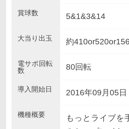
賞球数
5&1&3&14
大当り出玉
約410or520or15
電サポ回転
80回転
数
導入開始日
2016年09月05
機種概要
もっとライブを