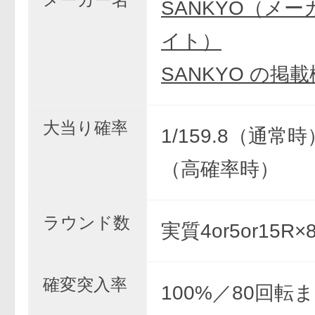
SANKYO（メ
イト）
SANKYO の掲
大当り確率
1/159.8（通常時）
（高確率時）
ラウンド数
実質4or5or15R
確変突入率
100%／80回転