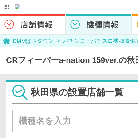
DMMぱちタウン
パチンコ・パチスロ機種情報
CRフィーバーa-nation 159ver
秋田県の設置店舗一覧