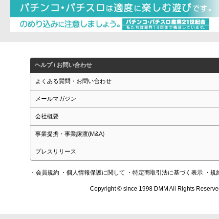
ヘルプ / お問い合わせ
よくある質問・お問い合わせ
メールマガジン
会社概要
事業提携・事業譲渡(M&A)
プレスリリース
・会員規約
・個人情報保護に関して
・特定商取引法に基づく表示
・規
Copyright © since 1998 DMM All Rights Reserve