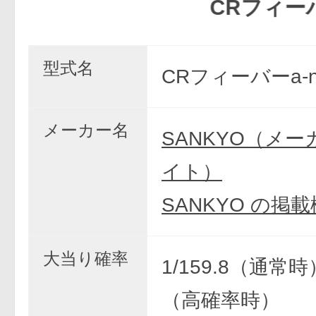
CRフィーバーa-nat
型式名
CRフィーバーa-na
メーカー名
SANKYO（メ
イト）
SANKYO の掲
大当り確率
1/159.8（通常時）
（高確率時）