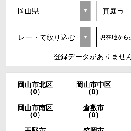
現在地から
登録データがありませ
岡山市北区
岡山市中区
（0）
（0）
岡山市南区
倉敷市
（0）
（0）
玉野市
笠岡市