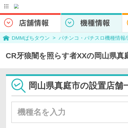
DMMぱちタウン
パチンコ・パチスロ機種情報
CR牙狼闇を照らす者XXの岡山県真
岡山県真庭市の設置店舗