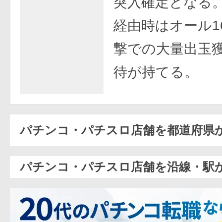
突入確定となる
経由時はオール1
撃での大量出玉
待が持てる。
パチンコ・パチスロ店舗を都道府県
パチンコ・パチスロ店舗を沿線・駅