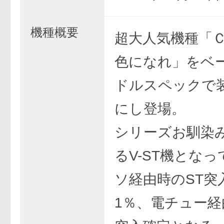
機種概要
超大人気機種「
色になれ」をベ
ドルスペックで
にし登場。
シリーズお馴染
るV-ST機とな
ソ経由時のST突
1％、電チュー経