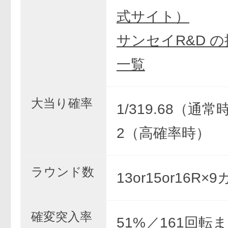
式サイト）
サンセイR&D 
一覧
大当り確率
1/319.68（通常時
2（高確率時）
ラウンド数
13or15or16R
確変突入率
51%／161回転