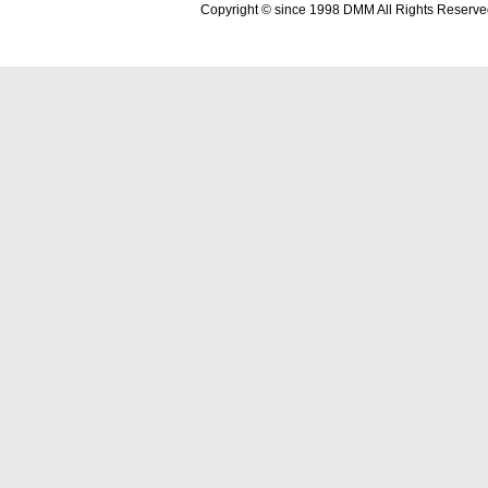
Copyright © since 1998 DMM All Rights Reserve