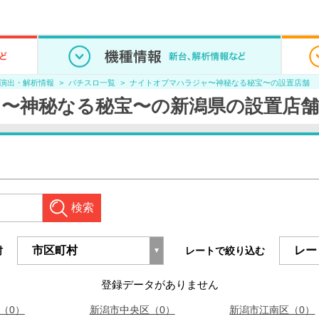
/演出・解析情報
パチスロ一覧
ナイトオブマハラジャ〜神秘なる秘宝〜の設置店舗
〜神秘なる秘宝〜の新潟県の設置店舗
検索
村
レートで絞り込む
登録データがありません
（0）
新潟市中央区（0）
新潟市江南区（0）