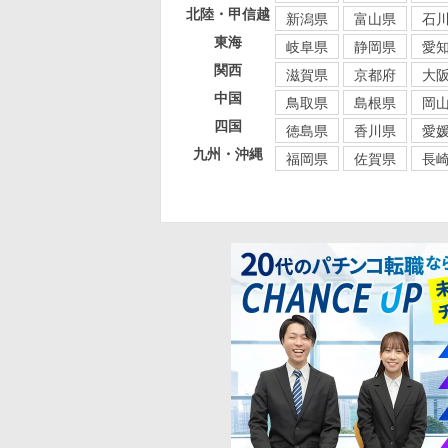
北陸・甲信越
新潟県
富山県
石
東海
岐阜県
静岡県
愛
関西
滋賀県
京都府
大
中国
鳥取県
島根県
岡
四国
徳島県
香川県
愛
九州・沖縄
福岡県
佐賀県
長