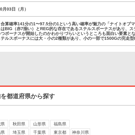
10月03日（月）
合算確率141分の1〜97.5分の1という高い確率が魅力の「ナイトオ
はBIG（赤7揃い）とREG的な存在であるステルスボーナスがあり、
いつボーナスが開始したのかわかりづらいというところも面白い要素と
テルスボーナスには大・小の2種類があり、小の一部で1500Gの完走型
舗を都道府県から探す
城県
秋田県
山形県
福島県
馬県
埼玉県
千葉県
東京都
神奈川県