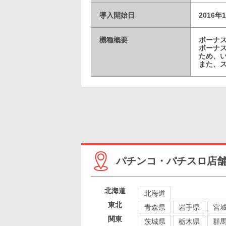
導入開始日
2016年
機種概要
ボーナス
ボーナス
ため、
また、ス
パチンコ・パチスロ店
北海道
北海道
東北
青森県
岩手県
宮
関東
茨城県
栃木県
群