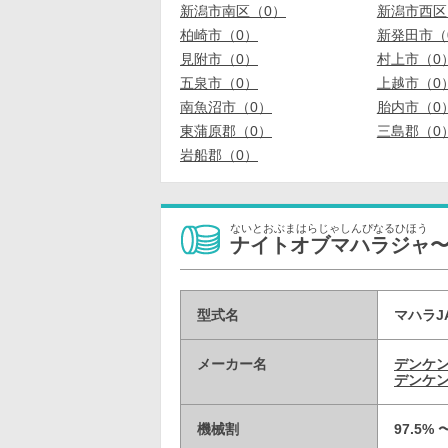
新潟市南区（0）
新潟市西区
柏崎市（0）
新発田市（
見附市（0）
村上市（0
五泉市（0）
上越市（0
南魚沼市（0）
胎内市（0
東蒲原郡（0）
三島郡（0
岩船郡（0）
ないとおぶまはらじゃしんぴなるひほう
ナイトオブマハラジャ
型式名
マハラJ
メーカー名
デンケ
デンケン
機械割
97.5% 