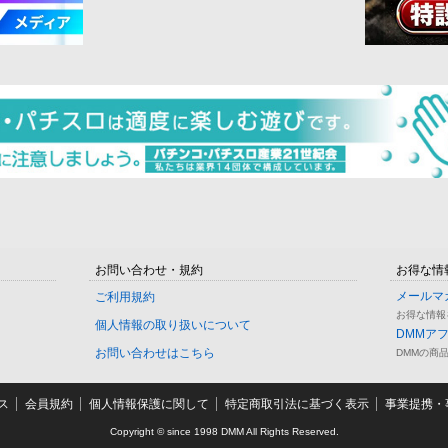
お問い合わせ・規約
お得な情
メールマ
ご利用規約
お得な情報
個人情報の取り扱いについて
DMMア
お問い合わせはこちら
DMMの商
ス
会員規約
個人情報保護に関して
特定商取引法に基づく表示
事業提携・事
Copyright © since 1998 DMM All Rights Reserved.