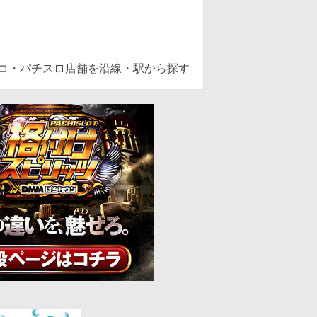
ンコ・パチスロ店舗を沿線・駅から探す