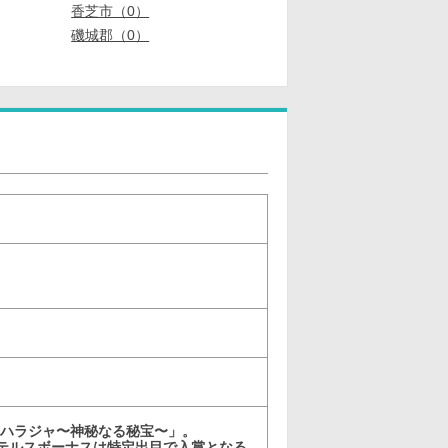
香芝市（0）
磯城郡（0）
ブマハラジャ〜神秘なる秘宝〜」。
ステルスボーナスは特定出目で入賞となる