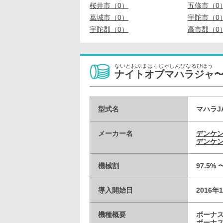
桜井市（0）
五條市（0
葛城市（0）
宇陀市（0
宇陀郡（0）
高市郡（0
ないとおぶまはらじゃしんぴなるひほう
ナイトオブマハラジャ
型式名
マハラJ
メーカー名
デンケ
デンケン
機械割
97.5% 
導入開始日
2016年
機種概要
ボーナス
ボーナス