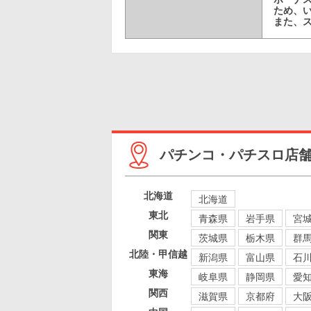
ため、
また、ス
パチンコ・パチスロ店
北海道
北海道
東北
青森県
岩手県
宮
関東
茨城県
栃木県
群
北陸・甲信越
新潟県
富山県
石
東海
岐阜県
静岡県
愛
関西
滋賀県
京都府
大