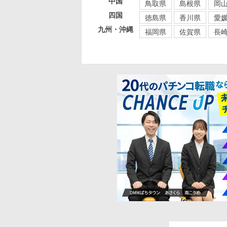
中国
鳥取県
島根県
岡
四国
徳島県
香川県
愛
九州・沖縄
福岡県
佐賀県
長