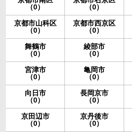
（0）
（0）
京都市山科区
京都市西京区
（0）
（0）
舞鶴市
綾部市
（0）
（0）
宮津市
亀岡市
（0）
（0）
向日市
長岡京市
（0）
（0）
京田辺市
京丹後市
（0）
（0）