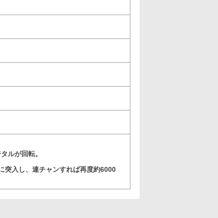
ジタルが回転。
突入し、連チャンすれば再度約6000