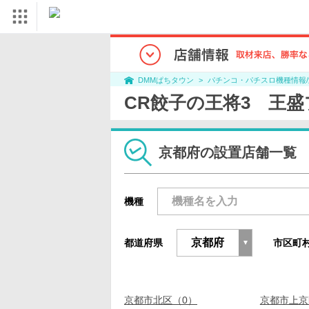
パチンコ・パチスロ機種情報
DMMぱちタウン
CR餃子の王将3 王
京都府の設置店舗一覧
機種
都道府県
市区町
京都市北区（0）
京都市上京