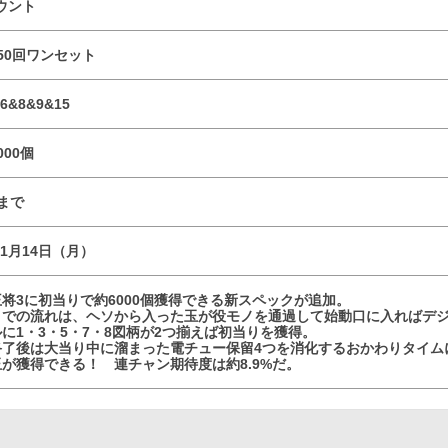
カウント
／50回ワンセット
6&8&9&15
000個
回まで
11月14日（月）
将3に初当りで約6000個獲得できる新スペックが追加。
までの流れは、ヘソから入った玉が役モノを通過して始動口に入ればデ
に1・3・5・7・8図柄が2つ揃えば初当りを獲得。
了後は大当り中に溜まった電チュー保留4つを消化するおかわりタイムに
が獲得できる！ 連チャン期待度は約8.9%だ。