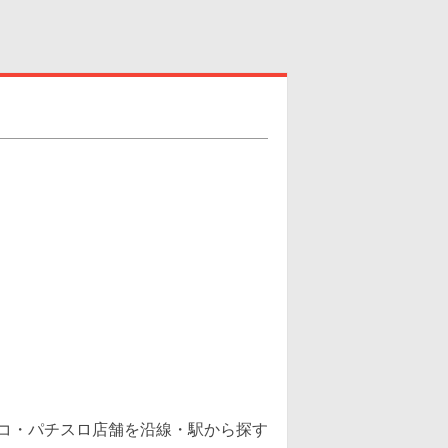
ンコ・パチスロ店舗を沿線・駅から探す