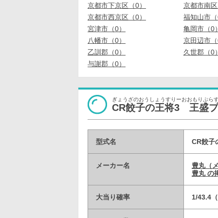
京都市下京区（0）
京都市南区
京都市西京区（0）
福知山市（
宮津市（0）
亀岡市（0
八幡市（0）
京田辺市（
乙訓郡（0）
久世郡（0
与謝郡（0）
ぎょうざのおうしょうすりーおおもりぷら
CR餃子の王将3 王盛
型式名
CR餃子の
メーカー名
豊丸（
豊丸 の
大当り確率
1/43.