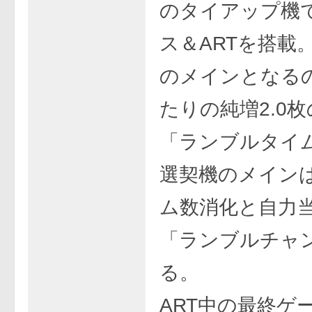
のタイアップ機
ス＆ARTを搭載
のメインとなるの
たりの純増2.0枚
「ランブルタイ
選契機のメイン
ム数消化と自力
「ランブルチャ
る。
ART中の最終ゲ