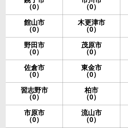
（0）
（0）
館山市
木更津市
（0）
（0）
野田市
茂原市
（0）
（0）
佐倉市
東金市
（0）
（0）
習志野市
柏市
（0）
（0）
市原市
流山市
（0）
（0）