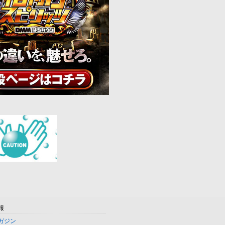
報
ガジン