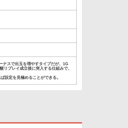
ーナスで出玉を増やすタイプだが、1G
覚醒リプレイ成立後に突入する仕組みで、
れば設定を見極めることができる。