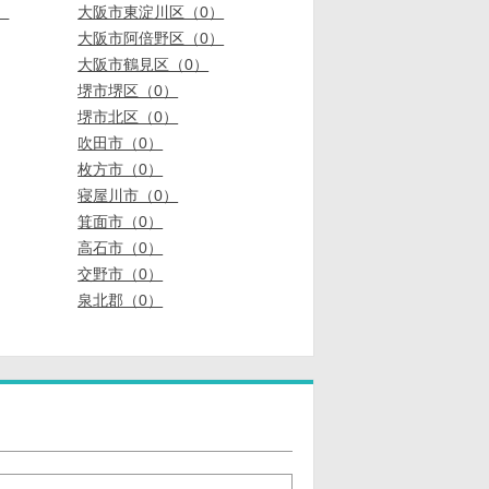
）
大阪市東淀川区（0）
大阪市阿倍野区（0）
大阪市鶴見区（0）
堺市堺区（0）
堺市北区（0）
吹田市（0）
枚方市（0）
寝屋川市（0）
箕面市（0）
高石市（0）
交野市（0）
泉北郡（0）