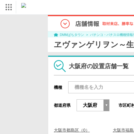
パチンコ・パチスロ機種情報
DMMぱちタウン
ヱヴァンゲリヲン～生
大阪府の設置店舗一覧
機種
都道府県
市区町
大阪市都島区（0）
大阪市福島