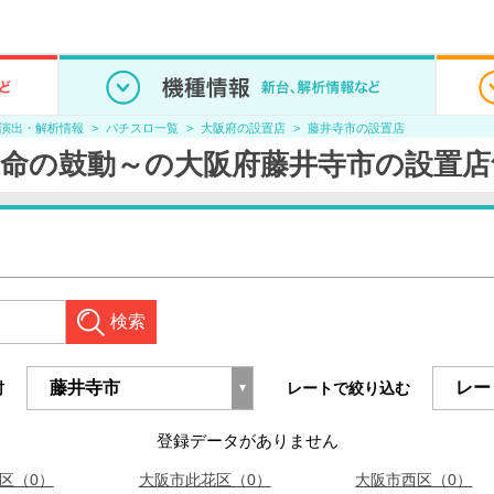
/演出・解析情報
パチスロ一覧
大阪府の設置店
藤井寺市の設置店
命の鼓動～の大阪府藤井寺市の設置店
検索
村
レートで絞り込む
登録データがありません
区（0）
大阪市此花区（0）
大阪市西区（0）