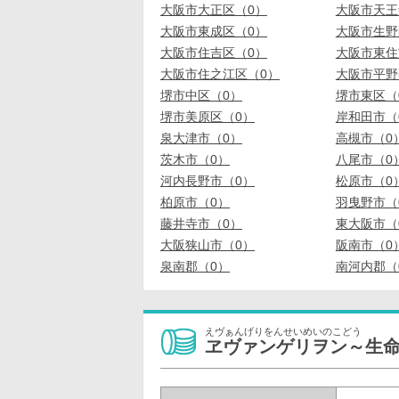
大阪市大正区（0）
大阪市天王
大阪市東成区（0）
大阪市生野
大阪市住吉区（0）
大阪市東住
大阪市住之江区（0）
大阪市平野
堺市中区（0）
堺市東区（
堺市美原区（0）
岸和田市（
泉大津市（0）
高槻市（0
茨木市（0）
八尾市（0
河内長野市（0）
松原市（0
柏原市（0）
羽曳野市（
藤井寺市（0）
東大阪市（
大阪狭山市（0）
阪南市（0
泉南郡（0）
南河内郡（
えヴぁんげりをんせいめいのこどう
ヱヴァンゲリヲン～生