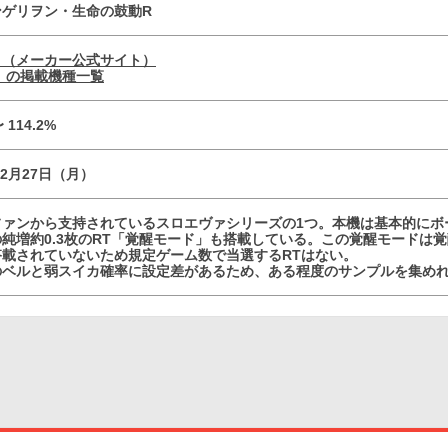
ンゲリヲン・生命の鼓動R
ィ（メーカー公式サイト）
 の掲載機種一覧
〜 114.2%
02月27日（月）
ファンから支持されているスロエヴァシリーズの1つ。本機は基本的にボ
純増約0.3枚のRT「覚醒モード」も搭載している。この覚醒モードは
搭載されていないため規定ゲーム数で当選するRTはない。
のベルと弱スイカ確率に設定差があるため、ある程度のサンプルを集め