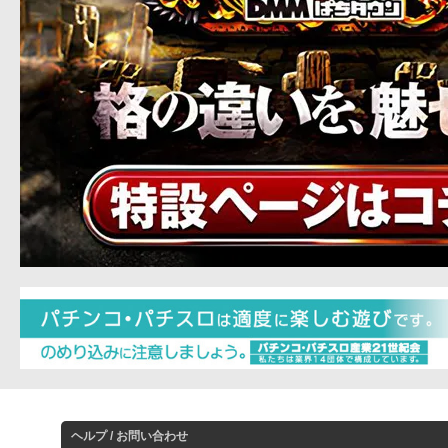
ヘルプ / お問い合わせ