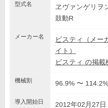
型式名
ヱヴァンゲリヲ
鼓動R
メーカー名
ビスティ（メー
イト）
ビスティ の掲載
機械割
96.9% 〜 114.2
導入開始日
2012年02月27