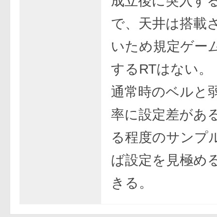
成立後に突入す
で、天井は搭載
いため規定ゲー
するRTはない。
通常時のベルと
率に設定差があ
る程度のサンプ
ば設定を見極め
きる。