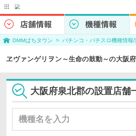
DMMぱちタウン
パチンコ・パチスロ機種情報
ヱヴァンゲリヲン～生命の鼓動～の大阪府
大阪府泉北郡の設置店舗