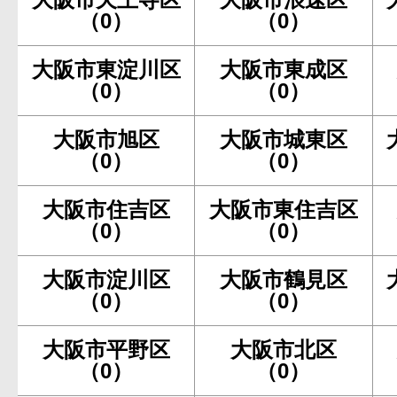
（0）
（0）
大阪市東淀川区
大阪市東成区
（0）
（0）
大阪市旭区
大阪市城東区
（0）
（0）
大阪市住吉区
大阪市東住吉区
（0）
（0）
大阪市淀川区
大阪市鶴見区
（0）
（0）
大阪市平野区
大阪市北区
（0）
（0）