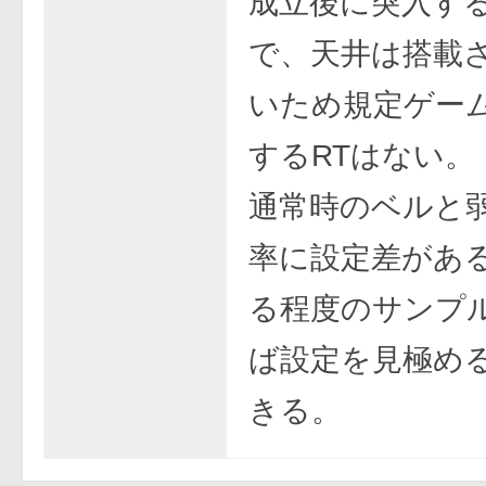
成立後に突入す
で、天井は搭載
いため規定ゲー
するRTはない。
通常時のベルと
率に設定差があ
る程度のサンプ
ば設定を見極め
きる。