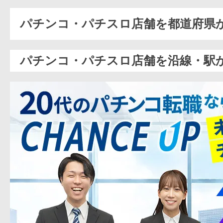
パチンコ・パチスロ店舗を都道府県
パチンコ・パチスロ店舗を沿線・駅