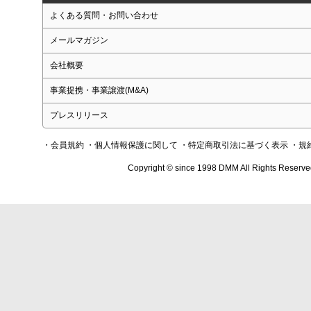
よくある質問・お問い合わせ
メールマガジン
会社概要
事業提携・事業譲渡(M&A)
プレスリリース
・会員規約
・個人情報保護に関して
・特定商取引法に基づく表示
・規
Copyright © since 1998 DMM All Rights Reserve