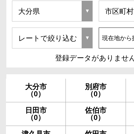
現在地から
登録データがありませ
大分市
別府市
（0）
（0）
日田市
佐伯市
（0）
（0）
津久見市
竹田市