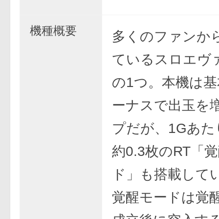
機種概要
多くのファンか
ているスロエヴ
の1つ。本機は
ーナスで出玉を
プだが、1Gあた
約0.3枚のRT「
ド」も搭載して
覚醒モードは覚