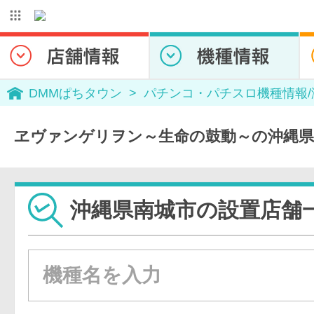
DMMぱちタウン
パチンコ・パチスロ機種情報
ヱヴァンゲリヲン～生命の鼓動～の沖縄県
沖縄県南城市の設置店舗