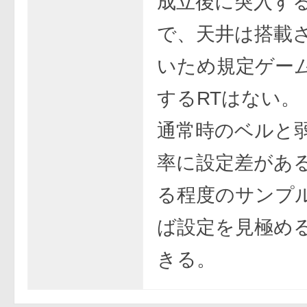
成立後に突入す
で、天井は搭載
いため規定ゲー
するRTはない。
通常時のベルと
率に設定差があ
る程度のサンプ
ば設定を見極め
きる。