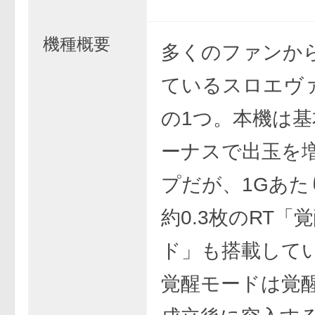
機種概要
多くのファンか
ているスロエヴ
の1つ。本機は
ーナスで出玉を
プだが、1Gあた
約0.3枚のRT「
ド」も搭載して
覚醒モードは覚