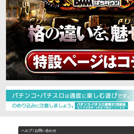
ヘルプ / お問い合わせ