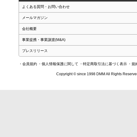
よくある質問・お問い合わせ
メールマガジン
会社概要
事業提携・事業譲渡(M&A)
プレスリリース
・会員規約
・個人情報保護に関して
・特定商取引法に基づく表示
・規
Copyright © since 1998 DMM All Rights Reserve