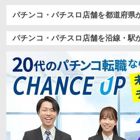
パチンコ・パチスロ店舗を都道府県
パチンコ・パチスロ店舗を沿線・駅