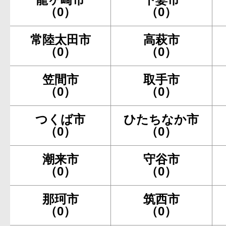
（0）
（0）
常陸太田市
高萩市
（0）
（0）
笠間市
取手市
（0）
（0）
つくば市
ひたちなか市
（0）
（0）
潮来市
守谷市
（0）
（0）
那珂市
筑西市
（0）
（0）