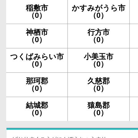
稲敷市
かすみがうら市
（0）
（0）
神栖市
行方市
（0）
（0）
つくばみらい市
小美玉市
（0）
（0）
那珂郡
久慈郡
（0）
（0）
結城郡
猿島郡
（0）
（0）