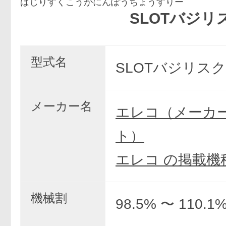
ばじりすくこうがにんぽうちょうすりー
SLOTバジリスク〜
型式名
SLOTバジリスク
メーカー名
エレコ（メーカ
ト）
エレコ の掲載機
機械割
98.5% 〜 110.1