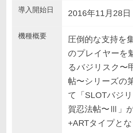
導入開始日
2016年11月28
機種概要
圧倒的な支持を
のプレイヤーを
るバジリスク〜
帖〜シリーズの
て「SLOTバジ
賀忍法帖〜Ⅲ」
+ARTタイプと