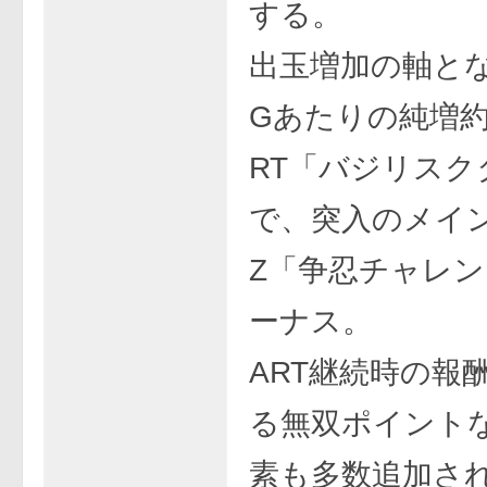
する。
出玉増加の軸と
Gあたりの純増約1
RT「バジリスク
で、突入のメイ
Z「争忍チャレ
ーナス。
ART継続時の報
る無双ポイント
素も多数追加さ