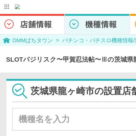
DMMぱちタウン
パチンコ・パチスロ機種情報
SLOTバジリスク〜甲賀忍法帖〜Ⅲの茨城県
茨城県龍ヶ崎市の設置店