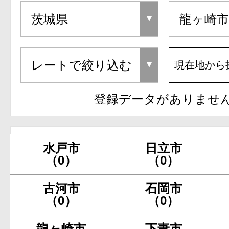
現在地から
登録データがありませ
水戸市
日立市
（0）
（0）
古河市
石岡市
（0）
（0）
龍ヶ崎市
下妻市