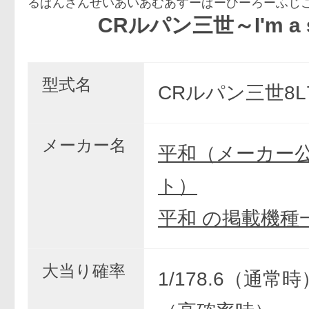
CRルパン三世～I'm a super h
型式名
CRルパン三世8L
メーカー名
平和（メーカー
ト）
平和 の掲載機種
大当り確率
1/178.6（通常時）