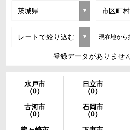
現在地から
登録データがありませ
水戸市
日立市
（0）
（0）
古河市
石岡市
（0）
（0）
龍ヶ崎市
下妻市