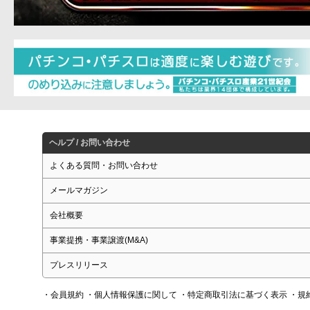
ヘルプ / お問い合わせ
よくある質問・お問い合わせ
メールマガジン
会社概要
事業提携・事業譲渡(M&A)
プレスリリース
・会員規約
・個人情報保護に関して
・特定商取引法に基づく表示
・規