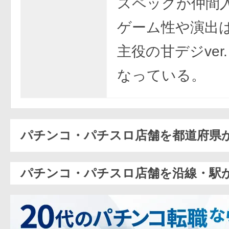
スペックが仲間
ゲーム性や演出
主役の甘デジver
なっている。
パチンコ・パチスロ店舗を都道府県
パチンコ・パチスロ店舗を沿線・駅