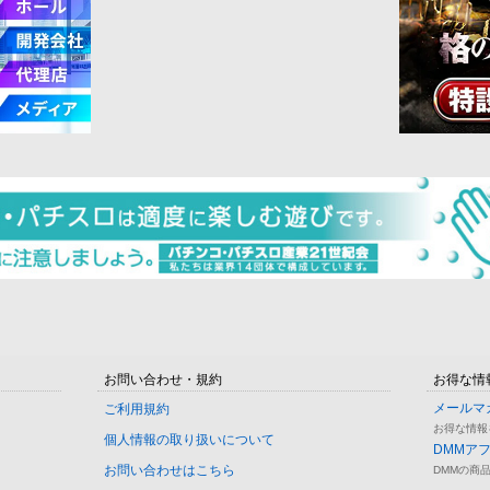
お問い合わせ・規約
お得な情
メールマ
ご利用規約
お得な情報
個人情報の取り扱いについて
DMMア
お問い合わせはこちら
DMMの商