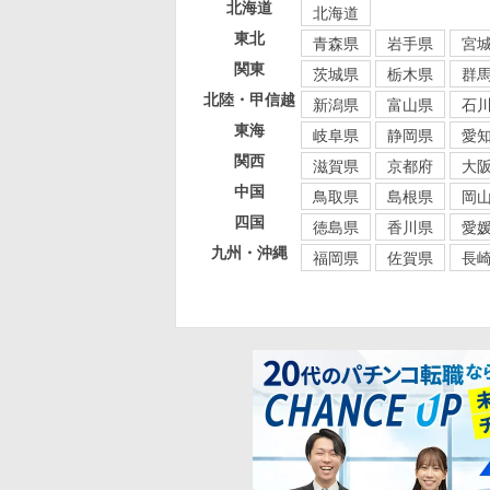
北海道
北海道
東北
青森県
岩手県
宮
関東
茨城県
栃木県
群
北陸・甲信越
新潟県
富山県
石
東海
岐阜県
静岡県
愛
関西
滋賀県
京都府
大
中国
鳥取県
島根県
岡
四国
徳島県
香川県
愛
九州・沖縄
福岡県
佐賀県
長