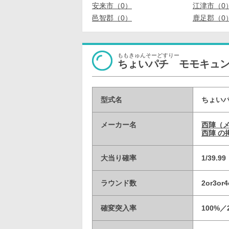
安来市（0）
江津市（0
邑智郡（0）
鹿足郡（0
ももきゅんそーどすりー
ちょいパチ モモキュン
型式名
ちょいパ
メーカー名
西陣（
西陣 の
大当り確率
1/39.
ラウンド数
2or3or
確変突入率
100%