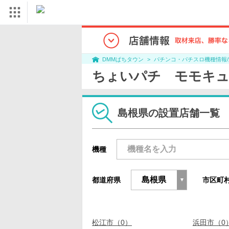
パチンコ・パチスロ機種情報
DMMぱちタウン
ちょいパチ モモキュ
島根県の設置店舗一覧
機種
都道府県
市区町
松江市（0）
浜田市（0