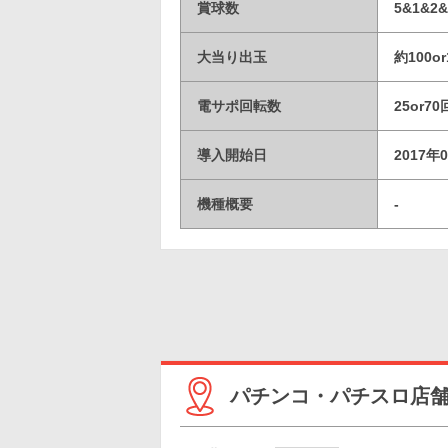
賞球数
5&1&2&
大当り出玉
約100or
電サポ回転数
25or7
導入開始日
2017年
機種概要
-
パチンコ・パチスロ店