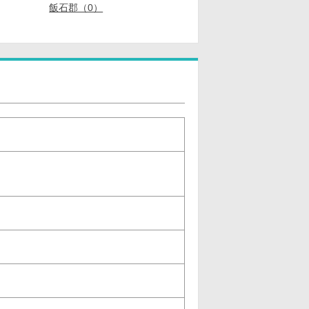
飯石郡（0）