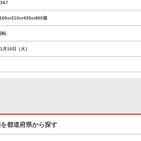
3&7
160or210or430or860個
0回転
01月10日（火）
舗を都道府県から探す