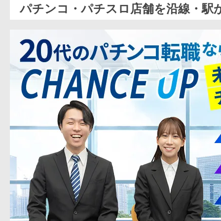
パチンコ・パチスロ店舗を沿線・駅