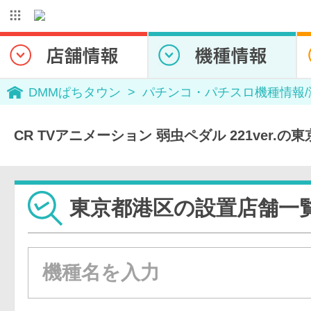
DMMぱちタウン
パチンコ・パチスロ機種情報
CR TVアニメーション 弱虫ペダル 221ver.
東京都港区の設置店舗一