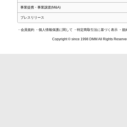
事業提携・事業譲渡(M&A)
プレスリリース
・会員規約
・個人情報保護に関して
・特定商取引法に基づく表示
・規
Copyright © since 1998 DMM All Rights Reserve