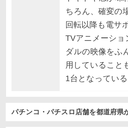
ちろん、確変の場
回転以降も電サ
TVアニメーショ
ダルの映像をふ
用していること
1台となっている
パチンコ・パチスロ店舗を都道府県