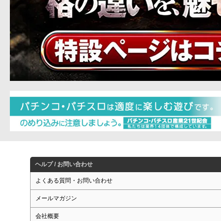
ヘルプ / お問い合わせ
よくある質問・お問い合わせ
メールマガジン
会社概要