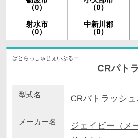
（0）
（0）
射水市
中新川郡
（0）
（0）
ぱとらっしゅじぇいぶるー
CRパトラッシュ
型式名
CRパトラッシュJ 
メーカー名
ジェイビー（メ