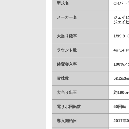
型式名
CRパトラ
メーカー名
ジェイ
ジェイビ
大当り確率
1/99.
ラウンド数
4or14
確変突入率
100%
賞球数
5&2&3&
大当り出玉
約190or
電サポ回転数
50回転
導入開始日
2017年