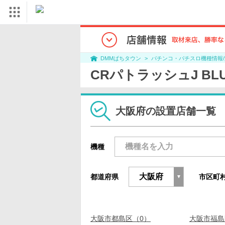
パチンコ・パチスロ機種情報
DMMぱちタウン
CRパトラッシュJ B
大阪府の設置店舗一覧
機種
都道府県
市区町
大阪市都島区（0）
大阪市福島