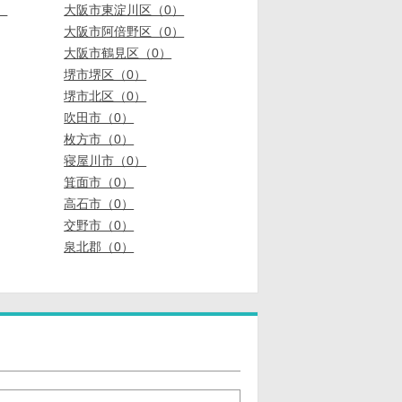
）
大阪市東淀川区（0）
大阪市阿倍野区（0）
大阪市鶴見区（0）
堺市堺区（0）
堺市北区（0）
吹田市（0）
枚方市（0）
寝屋川市（0）
箕面市（0）
高石市（0）
交野市（0）
泉北郡（0）