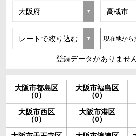
現在地から
登録データがありませ
大阪市都島区
大阪市福島区
（0）
（0）
大阪市西区
大阪市港区
（0）
（0）
大阪市天王寺区
大阪市浪速区