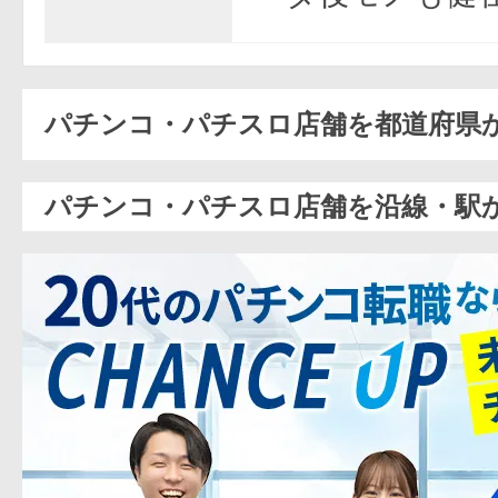
パチンコ・パチスロ店舗を都道府県
パチンコ・パチスロ店舗を沿線・駅