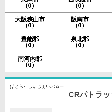
（0）
（0）
大阪狭山市
阪南市
（0）
（0）
豊能郡
泉北郡
（0）
（0）
南河内郡
（0）
ぱとらっしゅじぇいぶるー
CRパトラッシュJ B