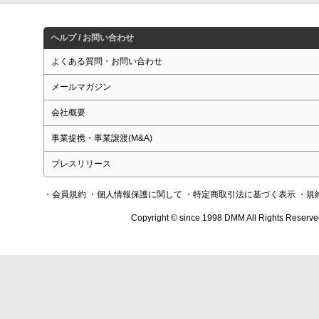
ヘルプ / お問い合わせ
よくある質問・お問い合わせ
メールマガジン
会社概要
事業提携・事業譲渡(M&A)
プレスリリース
・会員規約
・個人情報保護に関して
・特定商取引法に基づく表示
・規
Copyright © since 1998 DMM All Rights Reserve