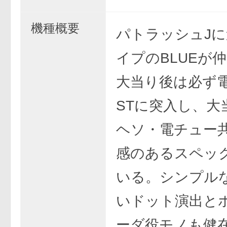
機種概要
パトラッシュJ
イプのBLUEが
大当り後は必ず
STに突入し、大
ヘソ・電チュー
感のあるスペッ
いる。シンプル
いドット演出と
ーダ役モノも健