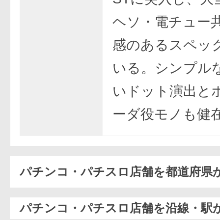
ヘソ・電チュー
感のあるスペッ
いる。シンプル
いドット演出と
ーダ役モノも健
パチンコ・パチスロ店舗を都道府県
パチンコ・パチスロ店舗を沿線・駅