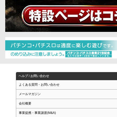
ヘルプ / お問い合わせ
よくある質問・お問い合わせ
メールマガジン
会社概要
事業提携・事業譲渡(M&A)