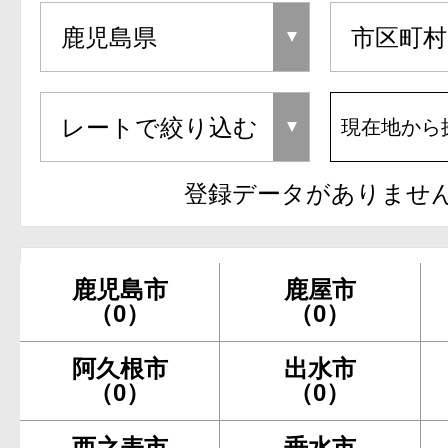
現在地から
登録データがありませ
鹿児島市
鹿屋市
（0）
（0）
阿久根市
出水市
（0）
（0）
西之表市
垂水市