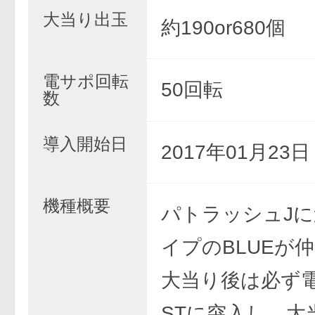
大当り出玉
約190or680個
電サポ回転
50回転
数
導入開始日
2017年01月23
機種概要
パトラッシュJ
イプのBLUEが
大当り後は必ず
STに突入し、大