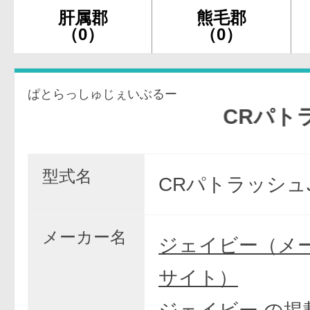
肝属郡
熊毛郡
（0）
（0）
ぱとらっしゅじぇいぶるー
CRパトラッシュ
型式名
CRパトラッシュJ 
メーカー名
ジェイビー（メ
サイト）