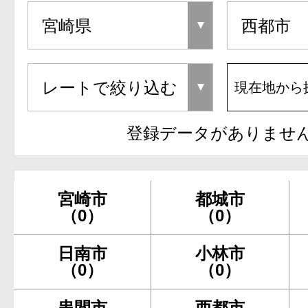
現在地から
登録データがありませ
宮崎市
都城市
（0）
（0）
日南市
小林市
（0）
（0）
串間市
西都市