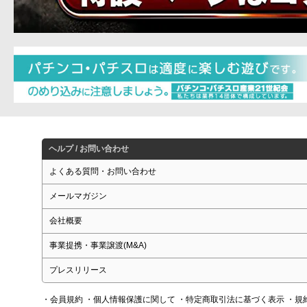
ヘルプ / お問い合わせ
よくある質問・お問い合わせ
メールマガジン
会社概要
事業提携・事業譲渡(M&A)
プレスリリース
・会員規約
・個人情報保護に関して
・特定商取引法に基づく表示
・規