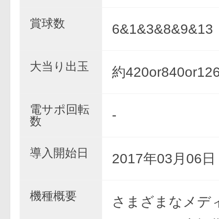
賞球数
6&1&3&8&9&13
大当り出玉
約420or840or12
電サポ回転
-
数
導入開始日
2017年03月06
機種概要
さまざまなメデ