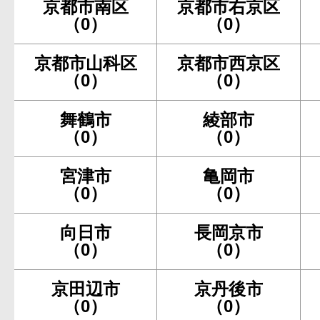
京都市南区
京都市右京区
（0）
（0）
京都市山科区
京都市西京区
（0）
（0）
舞鶴市
綾部市
（0）
（0）
宮津市
亀岡市
（0）
（0）
向日市
長岡京市
（0）
（0）
京田辺市
京丹後市
（0）
（0）