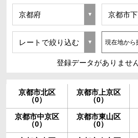
現在地から
登録データがありませ
京都市北区
京都市上京区
（0）
（0）
京都市中京区
京都市東山区
（0）
（0）