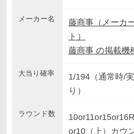
メーカー名
藤商事（メーカ
ト）
藤商事 の掲載機
大当り確率
1/194（通常時/
り）
ラウンド数
10or11or15or
or10（上）カウ