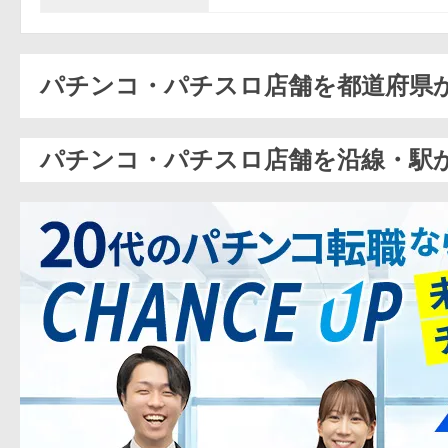
パチンコ・パチスロ店舗を都道府県
パチンコ・パチスロ店舗を沿線・駅