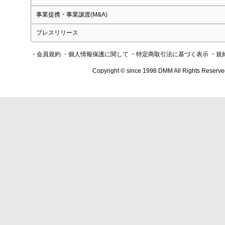
事業提携・事業譲渡(M&A)
プレスリリース
・会員規約
・個人情報保護に関して
・特定商取引法に基づく表示
・規
Copyright © since 1998 DMM All Rights Reserve