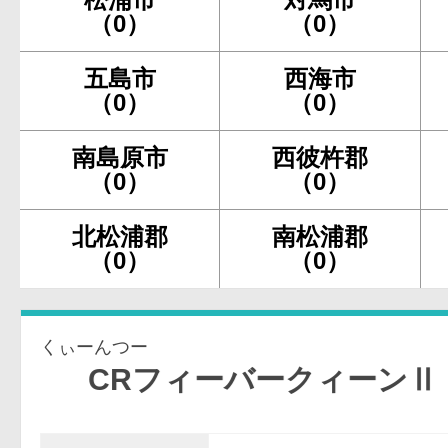
（0）
（0）
五島市
西海市
（0）
（0）
南島原市
西彼杵郡
（0）
（0）
北松浦郡
南松浦郡
（0）
（0）
くぃーんつー
CRフィーバークィーンⅡ MX