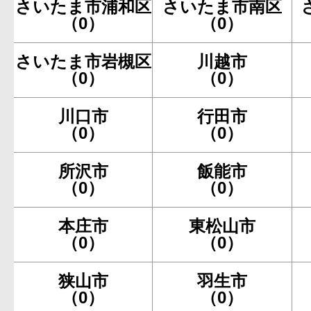
さいたま市浦和区
さいたま市南区
（0）
（0）
さいたま市岩槻区
川越市
（0）
（0）
川口市
行田市
（0）
（0）
所沢市
飯能市
（0）
（0）
本庄市
東松山市
（0）
（0）
狭山市
羽生市
（0）
（0）