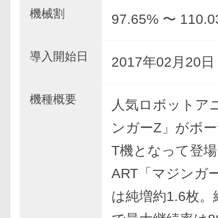
機械割
97.65% 〜 110.
導入開始日
2017年02月20
機種概要
人気ロボットア
ンガーZ」がボー
T機となって登場
ART「マジンガー
は純増約1.6枚