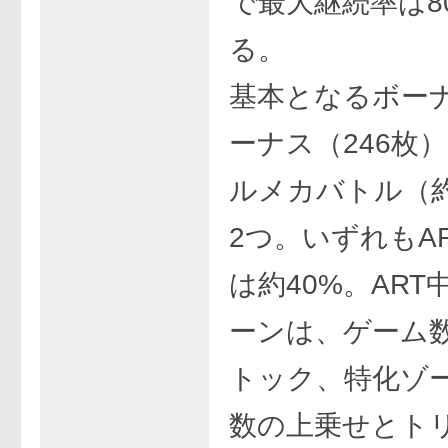
で最大継続率は8
る。
基本となるボー
ーナス（246枚
ルメカバトル（約
2つ。いずれもA
は約40%。ART
ーンは、ゲーム数
トック、特化ゾ
数の上乗せとト