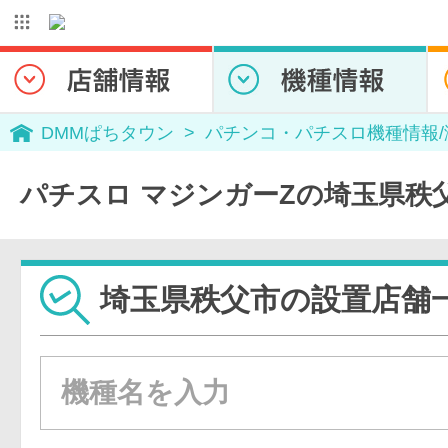
DMMぱちタウン
パチンコ・パチスロ機種情報
パチスロ マジンガーZの埼玉県秩
埼玉県秩父市の設置店舗