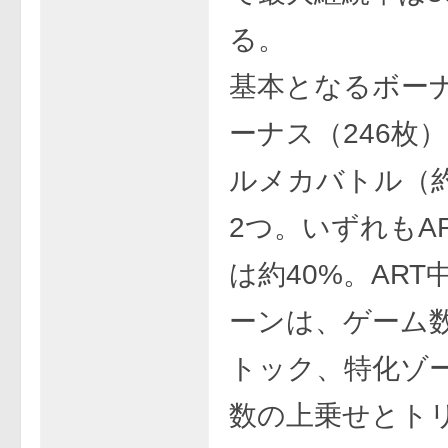
る。
基本となるボー
ーナス（246枚
ルメカバトル（約
2つ。いずれもA
は約40%。ART
ーンは、ゲーム数
トック、特化ゾ
数の上乗せとト