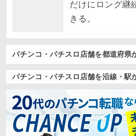
だけにロング継
きる。
パチンコ・パチスロ店舗を都道府県
パチンコ・パチスロ店舗を沿線・駅