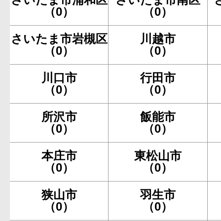
（0）
（0）
さいたま市岩槻区
川越市
（0）
（0）
川口市
行田市
（0）
（0）
所沢市
飯能市
（0）
（0）
本庄市
東松山市
（0）
（0）
狭山市
羽生市
（0）
（0）