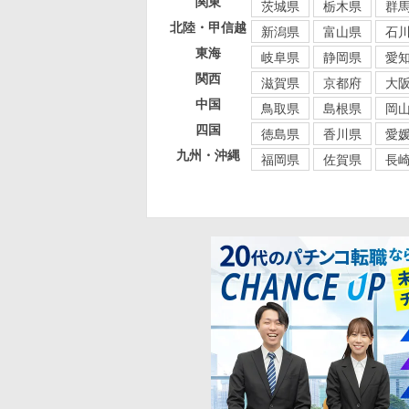
関東
茨城県
栃木県
群
北陸・甲信越
新潟県
富山県
石
東海
岐阜県
静岡県
愛
関西
滋賀県
京都府
大
中国
鳥取県
島根県
岡
四国
徳島県
香川県
愛
九州・沖縄
福岡県
佐賀県
長