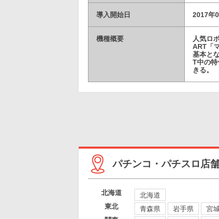
導入開始日
2017年
機種概要
人気ロボ
ART「
基本とな
T中の
きる。
パチンコ・パチスロ店
北海道
北海道
東北
青森県
岩手県
宮