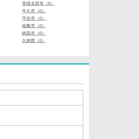
常陸太田市（0）
牛久市（0）
守谷市（0）
稲敷市（0）
鉾田市（0）
久慈郡（0）