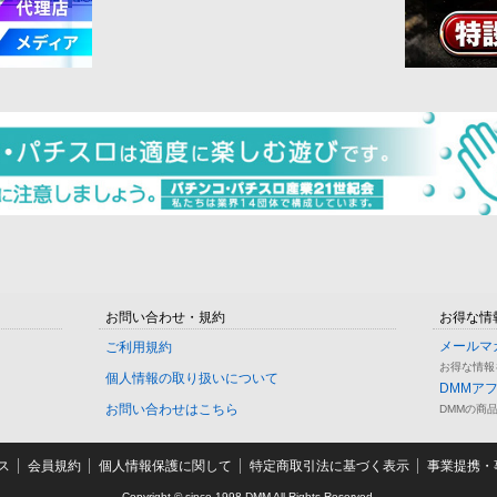
お問い合わせ・規約
お得な情
メールマ
ご利用規約
お得な情報
個人情報の取り扱いについて
DMMア
お問い合わせはこちら
DMMの商
ス
会員規約
個人情報保護に関して
特定商取引法に基づく表示
事業提携・事
Copyright © since 1998 DMM All Rights Reserved.