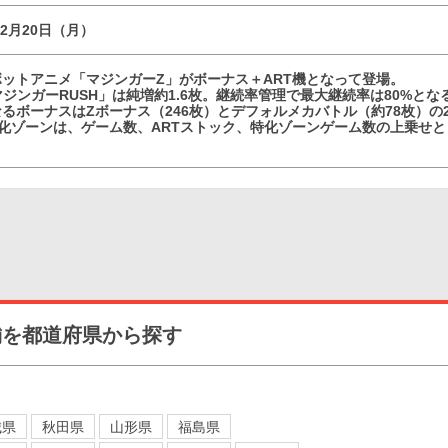
02月20日（月）
ットアニメ「マジンガーZ」がボーナス＋ART機となって登場。
マジンガーRUSH」は純増約1.6枚。継続率管理で最大継続率は80%とな
るボーナスはZボーナス（246枚）とデフォルメカバトル（約78枚）の2
特化ゾーンは、ゲーム数、ARTストック、特化ゾーンゲーム数の上乗せ
舗を都道府県から探す
城県
秋田県
山形県
福島県