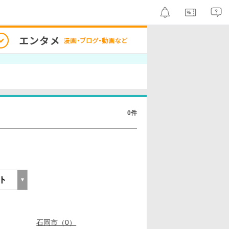
0件
石岡市（0）