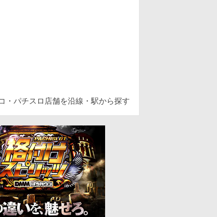
ンコ・パチスロ店舗を沿線・駅から探す