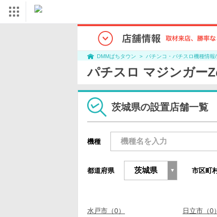
パチンコ・パチスロ機種情報
DMMぱちタウン
パチスロ マジンガー
茨城県の設置店舗一覧
機種
都道府県
市区町
水戸市（0）
日立市（0