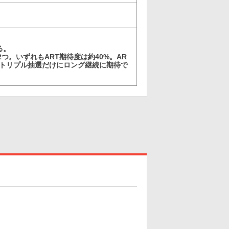
る。
つ。いずれもART期待度は約40%。AR
とトリプル抽選だけにロング継続に期待で