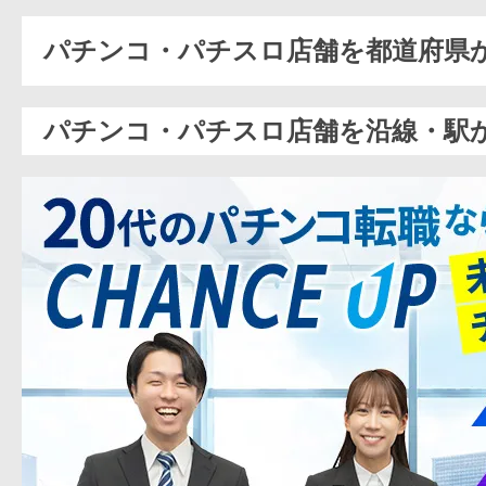
パチンコ・パチスロ店舗を都道府県
パチンコ・パチスロ店舗を沿線・駅