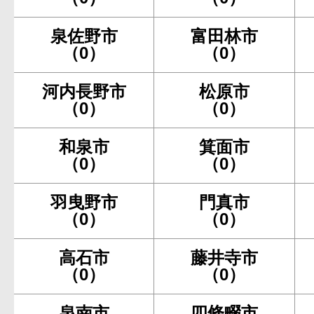
泉佐野市
富田林市
（0）
（0）
河内長野市
松原市
（0）
（0）
和泉市
箕面市
（0）
（0）
羽曳野市
門真市
（0）
（0）
高石市
藤井寺市
（0）
（0）
泉南市
四條畷市