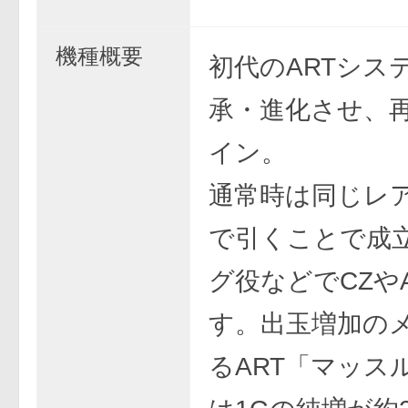
機種概要
初代のARTシス
承・進化させ、
イン。
通常時は同じレ
で引くことで成
グ役などでCZや
す。出玉増加の
るART「マッス