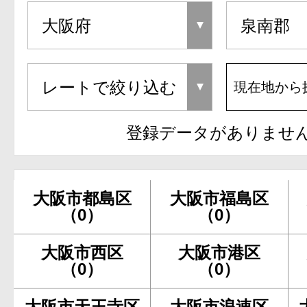
現在地から
登録データがありませ
大阪市都島区
大阪市福島区
（0）
（0）
大阪市西区
大阪市港区
（0）
（0）
大阪市天王寺区
大阪市浪速区