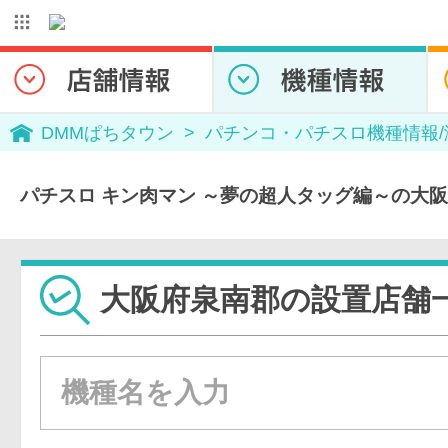
DMMぱちタウン
パチンコ・パチスロ機種情報
パチスロ キン肉マン ～夢の超人タッグ編～の大
大阪府泉南郡の設置店舗