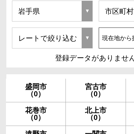
現在地から
登録データがありませ
盛岡市
宮古市
（0）
（0）
花巻市
北上市
（0）
（0）
遠野市
一関市