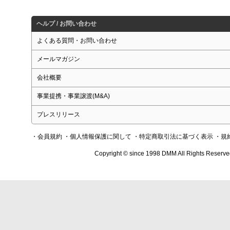
ヘルプ / お問い合わせ
よくある質問・お問い合わせ
メールマガジン
会社概要
事業提携・事業譲渡(M&A)
プレスリリース
・会員規約
・個人情報保護に関して
・特定商取引法に基づく表示
・規
Copyright © since 1998 DMM All Rights Reserve