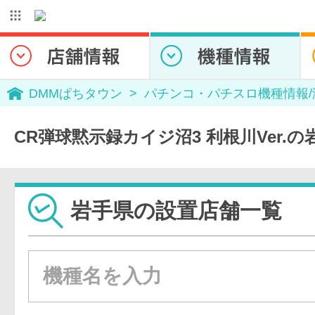
DMMぱちタウン
パチンコ・パチスロ機種情報
CR弾球黙示録カイジ沼3 利根川Ver.
岩手県の設置店舗一覧