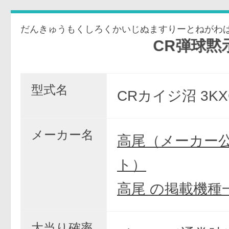
だんきゅうもくしろくかいじぬますりーとねがわ
CR弾球黙示録カイ
型式名
CRカイジ沼 3KX
メーカー名
高尾（メーカー
ト）
高尾 の掲載機種
大当り確率