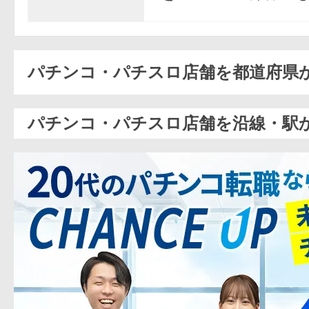
パチンコ・パチスロ店舗を都道府県
パチンコ・パチスロ店舗を沿線・駅