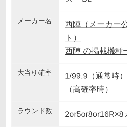
メーカー名
西陣（メーカー
ト）
西陣 の掲載機種
大当り確率
1/99.9（通常時） 
（高確率時）
ラウンド数
2or5or8or16R