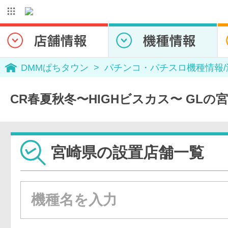
DMMぱちタウン
パチンコ・パチスロ機種情報
CR春夏秋冬〜HIGHビスカス〜 GLの
宮崎県の設置店舗一覧