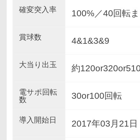
確変突入率
100%／40回転
賞球数
4&1&3&9
大当り出玉
約120or320or51
電サポ回転
30or100回転
数
導入開始日
2017年03月21