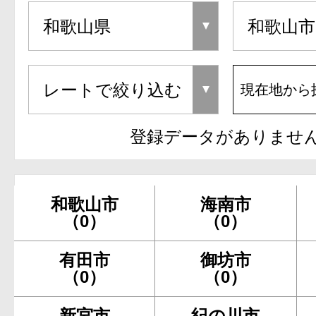
現在地から
登録データがありませ
和歌山市
海南市
（0）
（0）
有田市
御坊市
（0）
（0）
新宮市
紀の川市