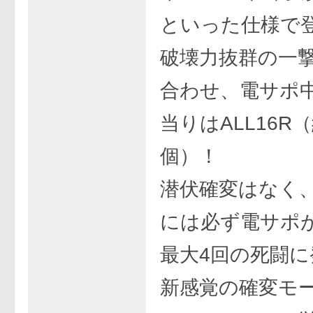
といった仕様で
破壊力抜群の一
合わせ、電サポ
当りはALL16R（
個）！
潜伏確変はなく
には必ず電サポ
最大4回の死闘に
新感覚の確変モー