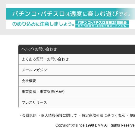
ヘルプ / お問い合わせ
よくある質問・お問い合わせ
メールマガジン
会社概要
事業提携・事業譲渡(M&A)
プレスリリース
・会員規約
・個人情報保護に関して
・特定商取引法に基づく表示
・規
Copyright © since 1998 DMM All Rights Reserve