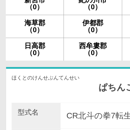
（0）
（0）
海草郡
伊都郡
（0）
（0）
日高郡
西牟婁郡
（0）
（0）
ほくとのけんせぶんてんせい
ぱちんこCR
型式名
CR北斗の拳7転生