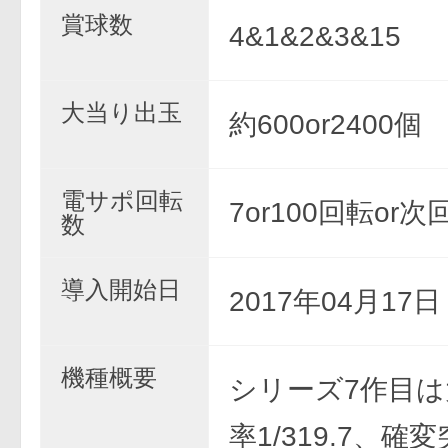
賞球数
4&1&2&3&15
大当り出玉
約600or2400個
電サポ回転
7or100回転or
数
導入開始日
2017年04月17
機種概要
シリーズ7作目
率1/319.7、確