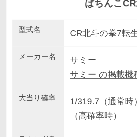
ぱちんこCR北斗の
型式名
CR北斗の拳7転生
メーカー名
サミー
サミー の掲載機
大当り確率
1/319.7（通常時）
（高確率時）