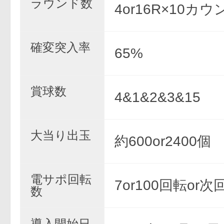
ラウンド数
4or16R×10カウ
確変突入率
65%
賞球数
4&1&2&3&15
大当り出玉
約600or2400個
電サポ回転
7or100回転or
数
導入開始日