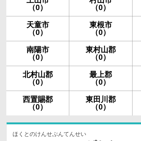
（0）
（0）
天童市
東根市
（0）
（0）
南陽市
東村山郡
（0）
（0）
北村山郡
最上郡
（0）
（0）
西置賜郡
東田川郡
（0）
（0）
ほくとのけんせぶんてんせい