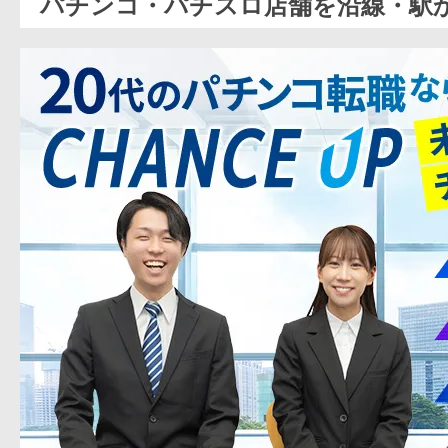
パチンコ・パチスロ店舗を沿線・駅