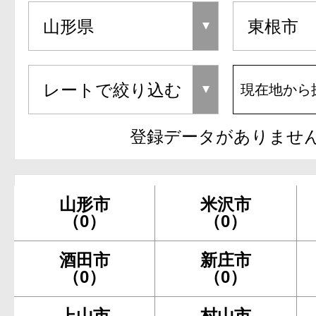
現在地から
登録データがありませ
山形市
米沢市
（0）
（0）
酒田市
新庄市
（0）
（0）
上山市
村山市