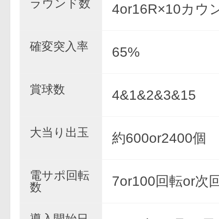
ラウンド数
4or16R×10カウ
確変突入率
65%
賞球数
4&1&2&3&15
大当り出玉
約600or2400個
電サポ回転
7or100回転or
数
導入開始日