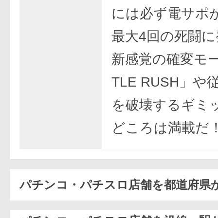
には必ず電サポ
最大4回の死闘に
新感覚の確変モー
TLE RUSH」
を破壊するギミ
どころは満載だ
パチンコ・パチスロ店舗を都道府県