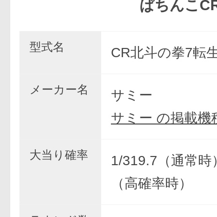
ぱちんこCR北斗
型式名
CR北斗の拳7転生
メーカー名
サミー
サミー の掲載機
大当り確率
1/319.7（通常時）
（高確率時）