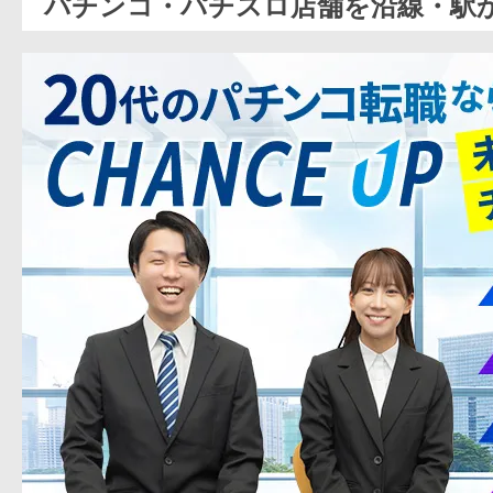
パチンコ・パチスロ店舗を沿線・駅