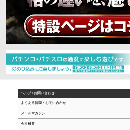
ヘルプ / お問い合わせ
よくある質問・お問い合わせ
メールマガジン
会社概要