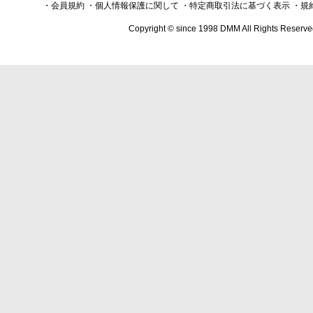
・会員規約
・個人情報保護に関して
・特定商取引法に基づく表示
・規
Copyright © since 1998 DMM All Rights Reserve