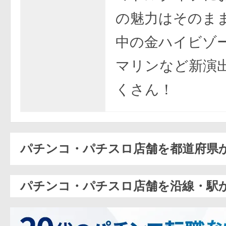
の魅力はそのまま
中の金ハイビゾ
マリンなど新演
くさん！
パチンコ・パチスロ店舗を都道府県
パチンコ・パチスロ店舗を沿線・駅