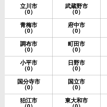
立川市
武蔵野市
（0）
（0）
青梅市
府中市
（0）
（0）
調布市
町田市
（0）
（0）
小平市
日野市
（0）
（0）
国分寺市
国立市
（0）
（0）
狛江市
東大和市
（0）
（0）