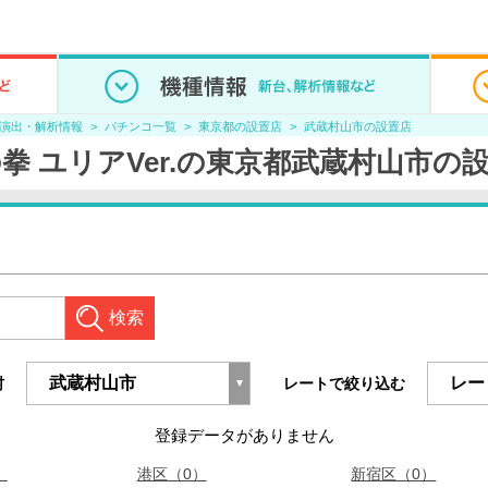
/演出・解析情報
パチンコ一覧
東京都の設置店
武蔵村山市の設置店
の拳 ユリアVer.の東京都武蔵村山市の
検索
村
レートで絞り込む
登録データがありません
）
港区（0）
新宿区（0）