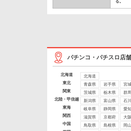
る。
パチンコ・パチスロ店
北海道
北海道
東北
青森県
岩手県
宮
関東
茨城県
栃木県
群
北陸・甲信越
新潟県
富山県
石
東海
岐阜県
静岡県
愛
関西
滋賀県
京都府
大
中国
鳥取県
島根県
岡