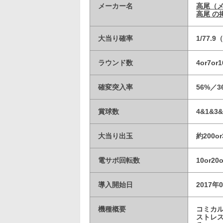
メーカー名
高尾（
高尾 の
大当り確率
1/77.
ラウンド数
4or7o
確変突入率
56%／
賞球数
4&1&3&
大当り出玉
約200or
電サポ回転数
10or20
導入開始日
2017年
機種概要
コミカル
ストレ