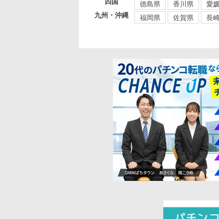
四国
徳島県
香川県
愛
九州・沖縄
福岡県
佐賀県
長