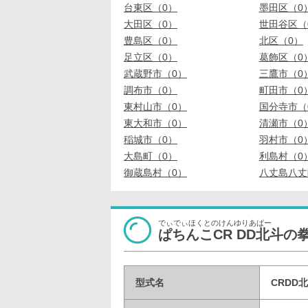
台東区（0）
墨田区（0
大田区（0）
世田谷区（
豊島区（0）
北区（0）
足立区（0）
葛飾区（0
武蔵野市（0）
三鷹市（0
調布市（0）
町田市（0
東村山市（0）
国分寺市（
東大和市（0）
清瀬市（0
稲城市（0）
羽村市（0
大島町（0）
利島村（0
御蔵島村（0）
八丈島八丈
でぃでぃほくとのけんゆりあばー
ぱちんこCR DD北斗の拳 
型式名
CRDD