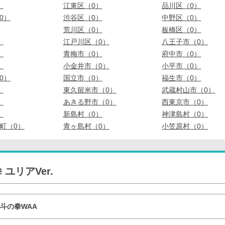
）
江東区（0）
品川区（0）
0）
渋谷区（0）
中野区（0）
荒川区（0）
板橋区（0）
）
江戸川区（0）
八王子市（0）
）
青梅市（0）
府中市（0）
）
小金井市（0）
小平市（0）
0）
国立市（0）
福生市（0）
）
東久留米市（0）
武蔵村山市（0）
）
あきる野市（0）
西東京市（0）
）
新島村（0）
神津島村（0）
町（0）
青ヶ島村（0）
小笠原村（0）
ユリアVer.
北斗の拳WAA