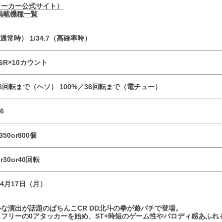
メーカー公式サイト）
掲載機種一覧
9（通常時） 1/34.7（高確率時）
r16R×10カウント
36回転まで（ヘソ） 100%／36回転まで（電チュー）
6
350or800個
or30or40回転
04月17日（月）
な演出が話題のぱちんこCR DD北斗の拳が遊パチで登場。
スフリーの0アタッカーを始め、ST+時短のゲーム性やパロディ感あふ